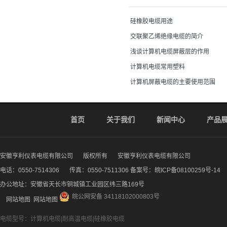
硅橡胶电缆用途
交联聚乙烯绝缘电缆的简介
浅谈计算机电缆屏蔽层的作用
计算机电缆常用塑料
计算机屏蔽电缆的主要使用范围
首页
关于我们
新闻中心
产品
安徽亨利仪表电缆有限公司
版权所有
安徽亨利仪表电缆有限公司
电话：0550-7514306
传真：0550-7511306 备案号：
皖ICP备08100259号-14
办公地址：安徽省天长市铜城镇工业园区纬三路169号
皖公网安备 34118102000803号
网站地图
网站地图
电缆型号：计算机电缆|耐高温电缆|硅橡胶电缆