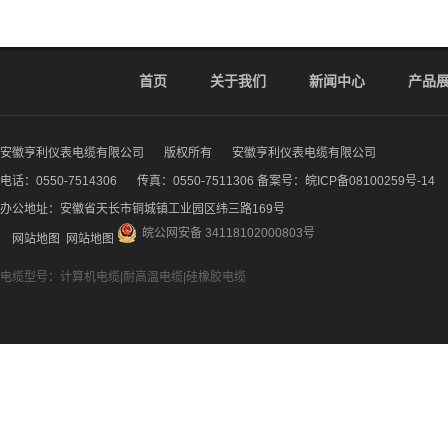
首页
关于我们
新闻中心
产品
安徽亨利仪表电缆有限公司
版权所有
安徽亨利仪表电缆有限公司
电话：0550-7514306
传真：0550-7511306 备案号：
皖ICP备08100259号-14
办公地址：安徽省天长市铜城镇工业园区纬三路169号
皖公网安备 34118102000803号
网站地图
网站地图
电缆型号：计算机电缆|耐高温电缆|硅橡胶电缆