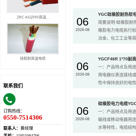
YGC硅橡胶耐热软
ZRC-KGZPR/高温...
06
简要说明:硅橡胶耐热
2026-08
橡胶电力电缆执行标准
冶金、化工工业等高温
硅胶耐高温电缆
YGCF46R 1*7
06
一：产品特点及用途
2026-08
用电器仪表连接线
性中保持良好的电性
联系我们
硅橡胶电力电缆YGC J
06
订购热线：
一：产品特点及用途
0550-7514306
2026-08
输线或移动电器用
水等特性，电缆结构柔
联系人：
黄经理
手机：
15955084706