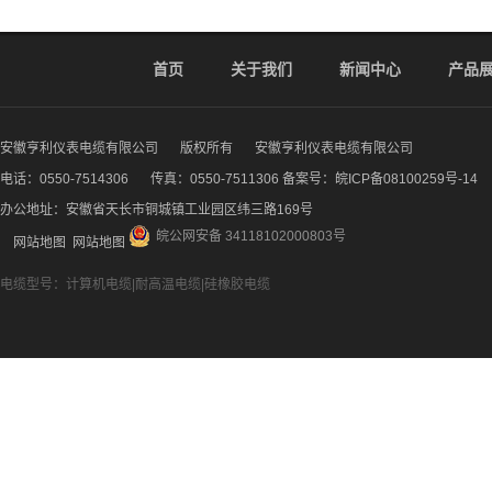
首页
关于我们
新闻中心
产品
安徽亨利仪表电缆有限公司
版权所有
安徽亨利仪表电缆有限公司
电话：0550-7514306
传真：0550-7511306 备案号：
皖ICP备08100259号-14
办公地址：安徽省天长市铜城镇工业园区纬三路169号
皖公网安备 34118102000803号
网站地图
网站地图
电缆型号：计算机电缆|耐高温电缆|硅橡胶电缆