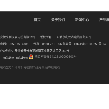
首页
关于我们
新闻中心
产品
安徽亨利仪表电缆有限公司
版权所有
安徽亨利仪表电缆有限公司
电话：0550-7514306
传真：0550-7511306 备案号：
皖ICP备08100259号-14
办公地址：安徽省天长市铜城镇工业园区纬三路169号
皖公网安备 34118102000803号
网站地图
网站地图
电缆型号：计算机电缆|耐高温电缆|硅橡胶电缆